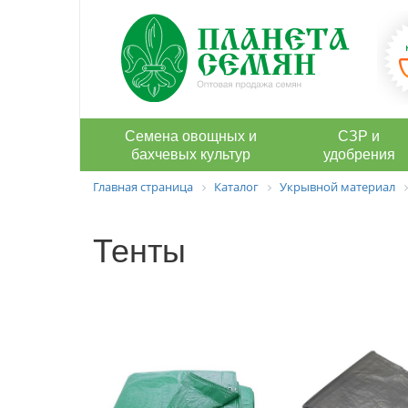
Семена овощных и
СЗР и
бахчевых культур
удобрения
Главная страница
Каталог
Укрывной материал
Тенты