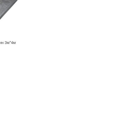
лин 3м*4м