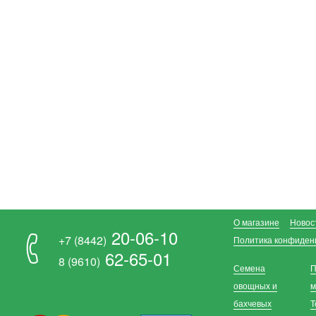
О магазине
Новос
20-06-10
+7 (8442)
Политика конфиден
62-65-01
8 (9610)
Семена
П
овощных и
м
бахчевых
Т