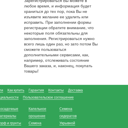
Зарегистрироваться Вы можете в
любое время, и информация будет
храниться до тех пор, пока Вы не
изъявите желание ее удалить или
исправить. При заполнении формы
регистрации обратите внимание, что
некоторые поля обязательны для
заполнения. Регистрироваться нужно
всего лишь один раз, но зато потом Вы
сможете пользоваться
дополнительными сервисами, как,
например, отслеживать состояние
Вашего заказа, и, наконец, покупать
товары!
ти
Как купить
Гарантия
Контакты
Доставка
циальности
Пользовательское соглашение
осадочные
Капельное
Семена
атериалы
орошение
сидератов
орф и грунты
Семена
Укрывной