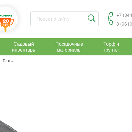
+7 (844
8 (9610
Садовый
Посадочные
Торф и
инвентарь
материалы
грунты
Тенты