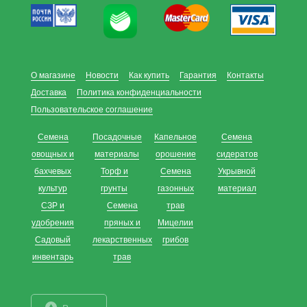
О магазине
Новости
Как купить
Гарантия
Контакты
Доставка
Политика конфиденциальности
Пользовательское соглашение
Семена
Посадочные
Капельное
Семена
овощных и
материалы
орошение
сидератов
бахчевых
Торф и
Семена
Укрывной
культур
грунты
газонных
материал
СЗР и
Семена
трав
удобрения
пряных и
Мицелии
Садовый
лекарственных
грибов
инвентарь
трав