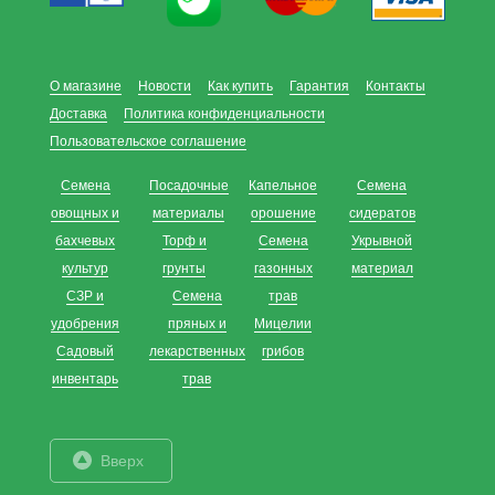
О магазине
Новости
Как купить
Гарантия
Контакты
Доставка
Политика конфиденциальности
Пользовательское соглашение
Семена
Посадочные
Капельное
Семена
овощных и
материалы
орошение
сидератов
бахчевых
Торф и
Семена
Укрывной
культур
грунты
газонных
материал
СЗР и
Семена
трав
удобрения
пряных и
Мицелии
Садовый
лекарственных
грибов
инвентарь
трав
Вверх