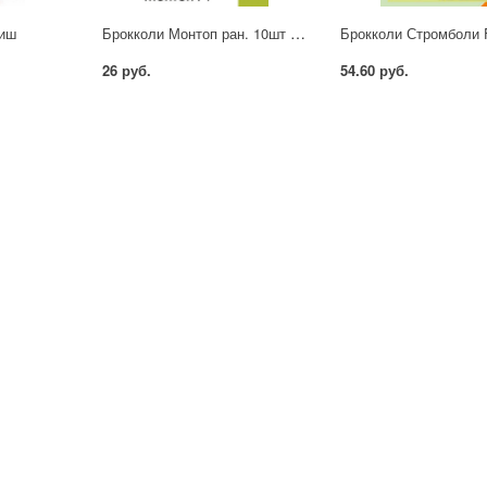
Брокколи Монтоп ран. 10шт п/с
риш
26 руб.
54.60 руб.