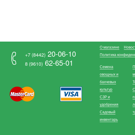
О магазине
Новос
20-06-10
+7 (8442)
Политика конфиден
62-65-01
8 (9610)
Семена
П
овощных и
м
бахчевых
Т
культур
С
СЗР и
п
удобрения
л
Садовый
т
инвентарь