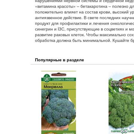
нарушениями нервной системы и сердечной недо
«витамина красоты» – бетакаротина – полезно д
положительно влияет на состав крови, высокий у
антиязвенное действие. В свете последних научн
продукт для профилактики и лечения онкологиче
синегрин и I3С, присутствующие в соцветиях и м
развитие раковых клеток. Чтобы максимально сох
обработка должна быть минимальной. Кушайте бр
Популярные в разделе