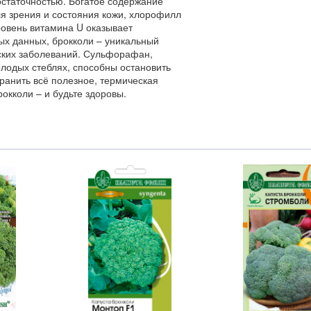
статочностью. Богатое содержание
ля зрения и состояния кожи, хлорофилл
ровень витамина U оказывает
ых данных, брокколи – уникальный
ских заболеваний. Сульфорафан,
олодых стеблях, способны остановить
ранить всё полезное, термическая
окколи – и будьте здоровы.