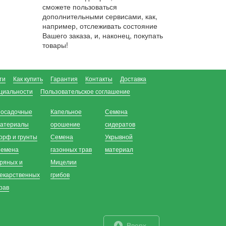
сможете пользоваться
дополнительными сервисами, как,
например, отслеживать состояние
Вашего заказа, и, наконец, покупать
товары!
ти
Как купить
Гарантия
Контакты
Доставка
циальности
Пользовательское соглашение
осадочные
Капельное
Семена
атериалы
орошение
сидератов
орф и грунты
Семена
Укрывной
емена
газонных трав
материал
ряных и
Мицелии
екарственных
грибов
рав
Вверх