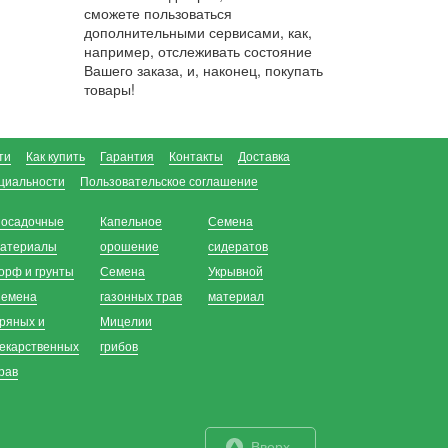
сможете пользоваться
дополнительными сервисами, как,
например, отслеживать состояние
Вашего заказа, и, наконец, покупать
товары!
ти
Как купить
Гарантия
Контакты
Доставка
циальности
Пользовательское соглашение
осадочные
Капельное
Семена
атериалы
орошение
сидератов
орф и грунты
Семена
Укрывной
емена
газонных трав
материал
ряных и
Мицелии
екарственных
грибов
рав
Вверх