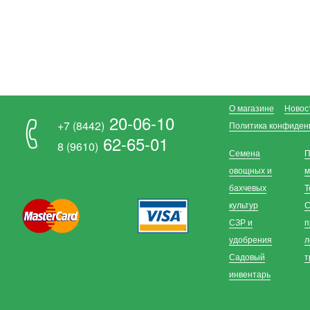
О магазине
Новос
20-06-10
+7 (8442)
Политика конфиден
62-65-01
8 (9610)
Семена
П
овощных и
м
бахчевых
Т
культур
С
СЗР и
п
удобрения
л
Садовый
т
инвентарь