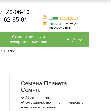
20-06-10
2)
62-65-01
Войти
Регистрация
)
0 позиций
Корзина
на сумму
0 руб.
Семена пряных и
Ещё
лекарственных трав
 10шт п/с
Семена Планета
Семян:
20 лет на рынке
сотрудничество с мировыми
лидерами в селекции