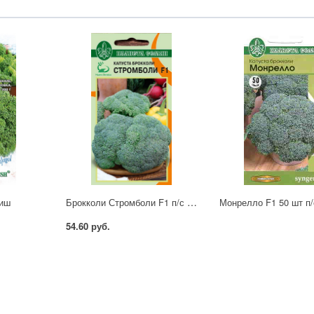
Брокколи Стромболи F1 п/с 10шт ран.
риш
Монрелло F1 50 шт п/
54.60 руб.