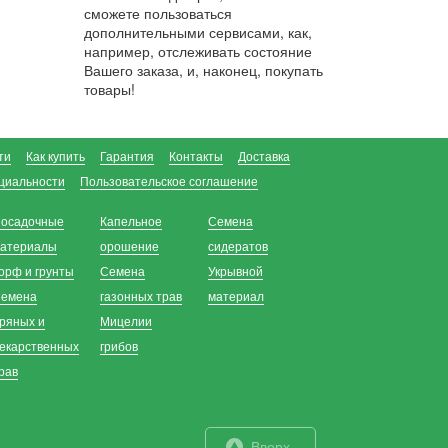
сможете пользоваться
дополнительными сервисами, как,
например, отслеживать состояние
Вашего заказа, и, наконец, покупать
товары!
ти
Как купить
Гарантия
Контакты
Доставка
циальности
Пользовательское соглашение
осадочные
Капельное
Семена
атериалы
орошение
сидератов
орф и грунты
Семена
Укрывной
емена
газонных трав
материал
ряных и
Мицелии
екарственных
грибов
рав
Вверх