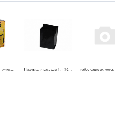
Опрыскиватель электрический SP-10AC Huter 70/13/52
Пакеты для рассады 1 л (16*20см) уп.100 шт