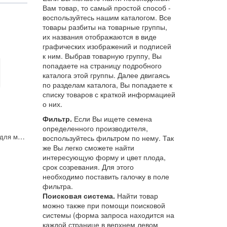
Вам товар, то самый простой способ -
воспользуйтесь нашим каталогом. Все
товары разбиты на товарные группы,
их названия отображаются в виде
графических изображений и подписей
к ним. Выбрав товарную группу, Вы
попадаете на страницу подробного
каталога этой группы. Далее двигаясь
по разделам каталога, Вы попадаете к
списку товаров с краткой информацией
о них.
Фильтр.
Если Вы ищете семена
определенного производителя,
набор садовых меток для маркировки растений, белые (20шт/уп)
воспользуйтесь фильтром по нему. Так
же Вы легко сможете найти
интересующую форму и цвет плода,
срок созревания. Для этого
необходимо поставить галочку в поле
фильтра.
Поисковая система.
Найти товар
можно также при помощи поисковой
системы (форма запроса находится на
каждой странице в верхнем левом