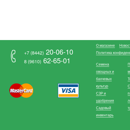
О магазине
Новос
20-06-10
+7 (8442)
Политика конфиден
62-65-01
8 (9610)
Семена
П
овощных и
м
бахчевых
Т
культур
С
СЗР и
п
удобрения
л
Садовый
т
инвентарь