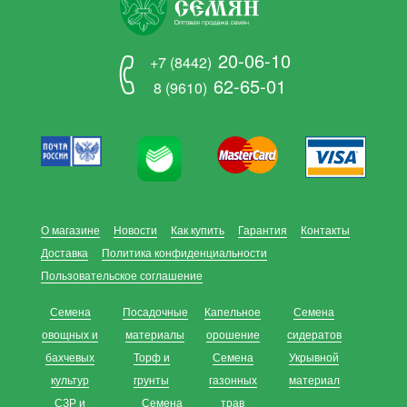
20-06-10
+7 (8442)
62-65-01
8 (9610)
О магазине
Новости
Как купить
Гарантия
Контакты
Доставка
Политика конфиденциальности
Пользовательское соглашение
Семена
Посадочные
Капельное
Семена
овощных и
материалы
орошение
сидератов
бахчевых
Торф и
Семена
Укрывной
культур
грунты
газонных
материал
СЗР и
Семена
трав