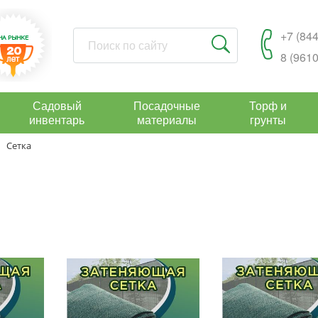
+7 (844
8 (9610
Садовый
Посадочные
Торф и
инвентарь
материалы
грунты
Сетка