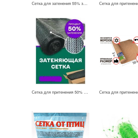
Сетка для затенения 55% зеленая 4х6м (в комплекте с клипсой 21 шт)
Сетка для притенения 50% 4х8