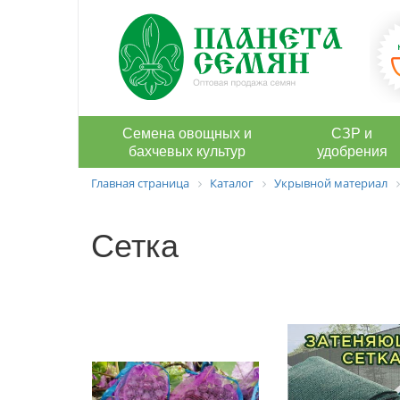
Семена овощных и
СЗР и
бахчевых культур
удобрения
Главная страница
Каталог
Укрывной материал
Сетка