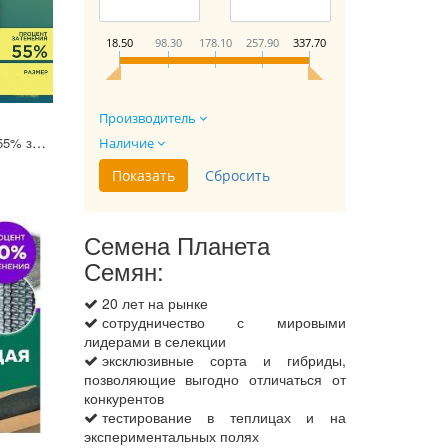
18.50
98.30
178.10
257.90
337.70
Производитель
Сетка для затенения 55% зеленая 4х5м (в комплекте с клипсой 19 шт)
Наличие
Семена Планета
Семян:
20 лет на рынке
сотрудничество с мировыми
лидерами в селекции
эксклюзивные сорта и гибриды,
позволяющие выгодно отличаться от
конкурентов
тестирование в теплицах и на
экспериментальных полях