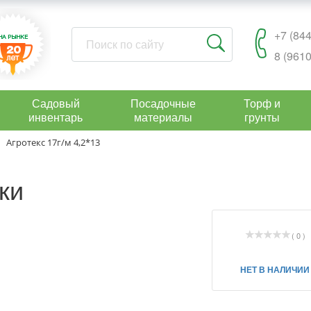
+7 (844
8 (9610
Садовый
Посадочные
Торф и
инвентарь
материалы
грунты
Агротекс 17г/м 4,2*13
ки
( 0 )
НЕТ В НАЛИЧИИ