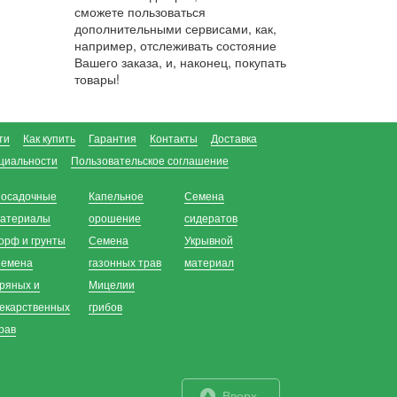
сможете пользоваться
дополнительными сервисами, как,
например, отслеживать состояние
Вашего заказа, и, наконец, покупать
товары!
ти
Как купить
Гарантия
Контакты
Доставка
циальности
Пользовательское соглашение
осадочные
Капельное
Семена
атериалы
орошение
сидератов
орф и грунты
Семена
Укрывной
емена
газонных трав
материал
ряных и
Мицелии
екарственных
грибов
рав
Вверх