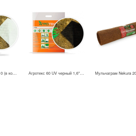
Агротекс 60 UV 3,2*10 (в коробке)
Агротекс 60 UV черный 1,6*10 м (в коробке)
Мульчаграм Nekura 2