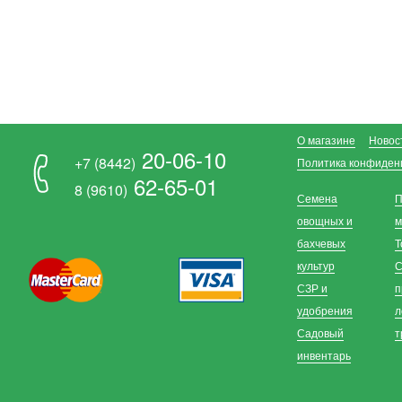
О магазине
Новос
20-06-10
+7 (8442)
Политика конфиден
62-65-01
8 (9610)
Семена
П
овощных и
м
бахчевых
Т
культур
С
СЗР и
п
удобрения
л
Садовый
т
инвентарь