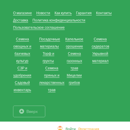
О магазине
Новости
Как купить
Гарантия
Контакты
Доставка
Политика конфиденциальности
Пользовательское соглашение
Семена
Посадочные
Капельное
Семена
овощных и
материалы
орошение
сидератов
бахчевых
Торф и
Семена
Укрывной
культур
грунты
газонных
материал
СЗР и
Семена
трав
удобрения
пряных и
Мицелии
Садовый
лекарственных
грибов
инвентарь
трав
Вверх
Войти
Регистрация