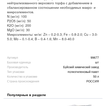
нейтрализованного верхового торфа с добавлением в
сбалансированном соотношении необходимых макро- и
микроэлементов.
N (мг/л): 100
P2O5 (мг/л): 50
K2O (мг/л): 200
MgO (мг/л): 30
Микроэлементы: мг/кг: Zn – 0.2-0.3; Fe – 0.8-2.0; Cu – 3.0-
5.0; Mo – 0.1-0.4; B – 0.4-1.6; Mn – 8.0-40.0
Артикул
99677
Базовая единица
шт
Производитель
Буйский химический завод
Тип упаковки
полиэтиленовый пакет
Количество в упаковке
50 л
Страна происхождения
РОССИЯ
Популярные в разделе