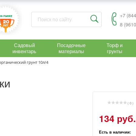
+7 (844
8 (9610
Садовый
Посадочные
Торф и
инвентарь
материалы
грунты
рганический грунт 10л/4
ки
( 0 )
134 руб.
Есть в наличии: