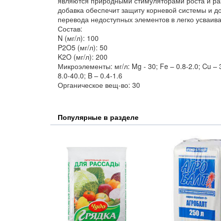
являются природными стимуляторами роста и раз
добавка обеспечит защиту корневой системы и д
перевода недоступных элементов в легко усваив
Состав:
N (мг/л): 100
P2O5 (мг/л): 50
K2O (мг/л): 200
Микроэлементы: мг/л: Mg - 30; Fe – 0.8-2.0; Cu – 3
8.0-40.0; B – 0.4-1.6
Органическое вещ-во: 30
Популярные в разделе