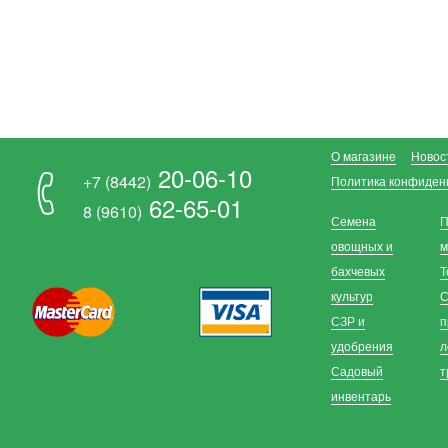
О магазине
Новос
20-06-10
+7 (8442)
Политика конфиден
62-65-01
8 (9610)
Семена
П
овощных и
м
бахчевых
Т
культур
С
СЗР и
п
удобрения
л
Садовый
т
инвентарь