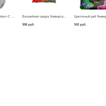
Грунт торфяной Агробалт-С 250л
Волшебная грядка Универсальная 25л
308 руб.
342 руб.