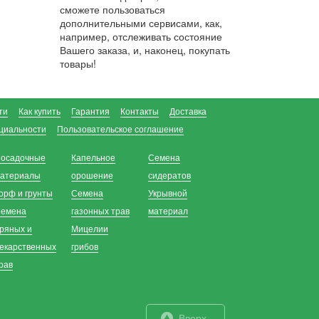
сможете пользоваться
дополнительными сервисами, как,
например, отслеживать состояние
Вашего заказа, и, наконец, покупать
товары!
ти
Как купить
Гарантия
Контакты
Доставка
циальности
Пользовательское соглашение
осадочные
Капельное
Семена
атериалы
орошение
сидератов
орф и грунты
Семена
Укрывной
емена
газонных трав
материал
ряных и
Мицелии
екарственных
грибов
рав
Вверх