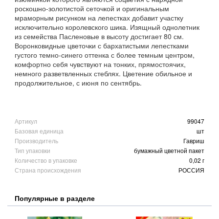
роскошно-золотистой сеточкой и оригинальным
мраморным рисунком на лепестках добавит участку
исключительно королевского шика. Изящный однолетник
из семейства Пасленовые в высоту достигает 80 см.
Воронковидные цветочки с бархатистыми лепестками
густого темно-синего оттенка с более темным центром,
комфортно себя чувствуют на тонких, прямостоячих,
немного разветвленных стеблях. Цветение обильное и
продолжительное, с июня по сентябрь.
Артикул
99047
Базовая единица
шт
Производитель
Гавриш
Тип упаковки
бумажный цветной пакет
Количество в упаковке
0,02 г
Страна происхождения
РОССИЯ
Популярные в разделе