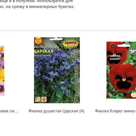
лнце и в полутени. Используется для
ах, на срезку в миниатюрных букетах.
Фиалка Крупноцветковая смесь (А)
Фиалка душистая Царская (А)