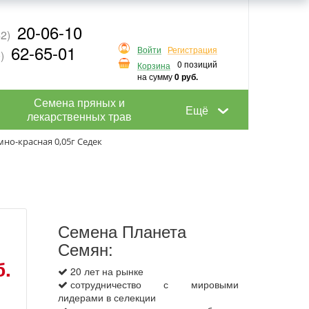
20-06-10
2)
62-65-01
Войти
Регистрация
)
0 позиций
Корзина
на сумму
0 руб.
Семена пряных и
Ещё
лекарственных трав
но-красная 0,05г Седек
Семена Планета
Семян:
б.
20 лет на рынке
сотрудничество с мировыми
лидерами в селекции