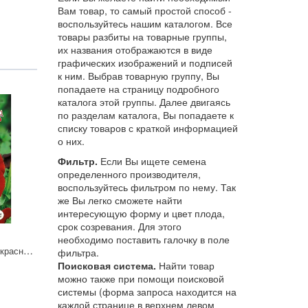
Вам товар, то самый простой способ -
воспользуйтесь нашим каталогом. Все
товары разбиты на товарные группы,
их названия отображаются в виде
графических изображений и подписей
к ним. Выбрав товарную группу, Вы
попадаете на страницу подробного
каталога этой группы. Далее двигаясь
по разделам каталога, Вы попадаете к
списку товаров с краткой информацией
о них.
Фильтр.
Если Вы ищете семена
определенного производителя,
воспользуйтесь фильтром по нему. Так
же Вы легко сможете найти
интересующую форму и цвет плода,
срок созревания. Для этого
необходимо поставить галочку в поле
Фиалка Кларет винно-красная с черный пятном 0,05г Седек
фильтра.
Поисковая система.
Найти товар
можно также при помощи поисковой
системы (форма запроса находится на
каждой странице в верхнем левом