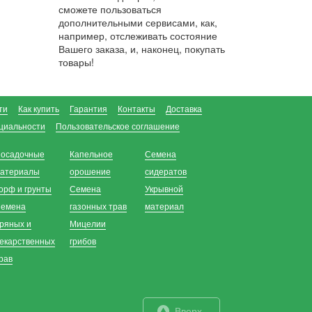
сможете пользоваться
дополнительными сервисами, как,
например, отслеживать состояние
Вашего заказа, и, наконец, покупать
товары!
ти
Как купить
Гарантия
Контакты
Доставка
циальности
Пользовательское соглашение
осадочные
Капельное
Семена
атериалы
орошение
сидератов
орф и грунты
Семена
Укрывной
емена
газонных трав
материал
ряных и
Мицелии
екарственных
грибов
рав
Вверх