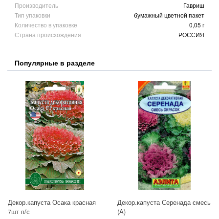
Производитель
Гавриш
Тип упаковки
бумажный цветной пакет
Количество в упаковке
0,05 г
Страна происхождения
РОССИЯ
Популярные в разделе
Декор.капуста Осака красная
Декор.капуста Серенада смесь
7шт п/с
(А)