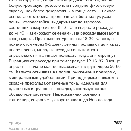
белую, кремовую, розовую или пурпурно-фиолетовую
окраску, наиболее декоративны в конце лета –- начале
осени. Светолюбива, предпочитает богатые гумусом
почвы; холодостойка, выдерживает во взрослом
состоянии заморозки до -8-12 °C, в возрасте рассады –-
до -4 °C. Размножают семенами. На рассаду высевают в
конце марта. При температуре почвы 18-20 °C всходы
появляются через 3-5 дней. Землю проливают до и сразу
после посева, молодые всходы лишь немного
опрыскивают и начинают поливать, когда они окрепнут.
Выращивают рассаду при температуре 12-16 °C. В конце
апреля — начале мая ее высаживают в грунт через 50-60
см. Капуста отзывчива на полив, рыхление и подкормку
минеральными удобрениями. При подкормке навозом в
окраске преобладают зеленые тона. Идеальна для
одиночных и групповых посадок, используется как
обсадочное растение. Пересаженная осенью в
контейнер, сохраняет декоративность до Нового года.
Артикул
17622
Базовая единица
шт