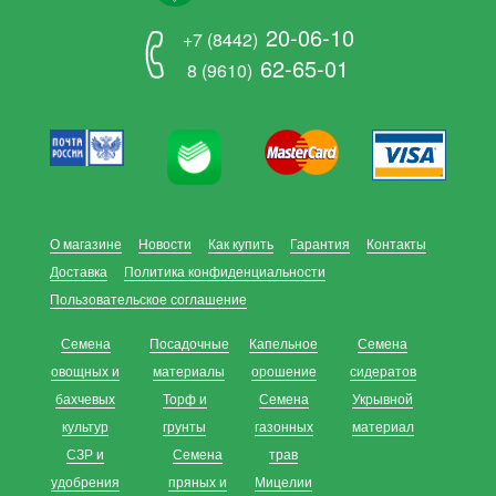
20-06-10
+7 (8442)
62-65-01
8 (9610)
О магазине
Новости
Как купить
Гарантия
Контакты
Доставка
Политика конфиденциальности
Пользовательское соглашение
Семена
Посадочные
Капельное
Семена
овощных и
материалы
орошение
сидератов
бахчевых
Торф и
Семена
Укрывной
культур
грунты
газонных
материал
СЗР и
Семена
трав
удобрения
пряных и
Мицелии