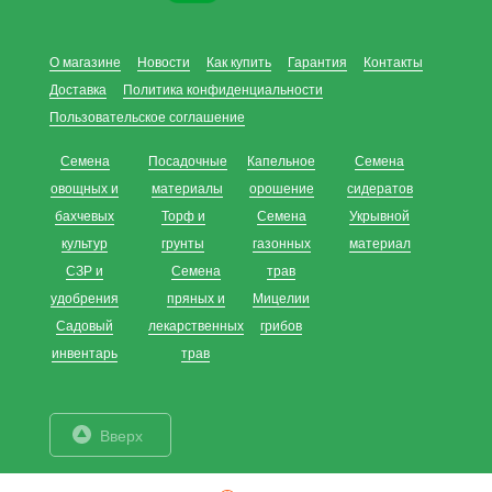
О магазине
Новости
Как купить
Гарантия
Контакты
Доставка
Политика конфиденциальности
Пользовательское соглашение
Семена
Посадочные
Капельное
Семена
овощных и
материалы
орошение
сидератов
бахчевых
Торф и
Семена
Укрывной
культур
грунты
газонных
материал
СЗР и
Семена
трав
удобрения
пряных и
Мицелии
Садовый
лекарственных
грибов
инвентарь
трав
Вверх