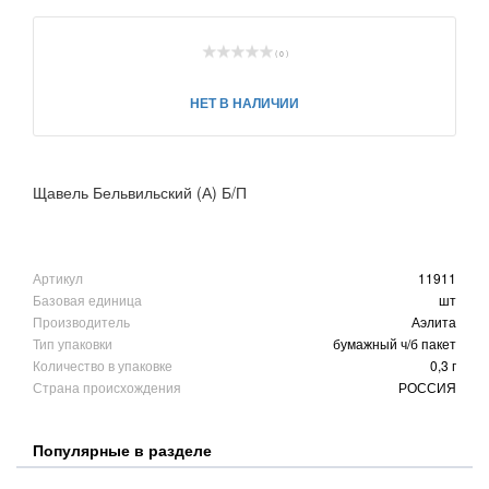
( 0 )
НЕТ В НАЛИЧИИ
Щавель Бельвильский (А) Б/П
Артикул
11911
Базовая единица
шт
Производитель
Аэлита
Тип упаковки
бумажный ч/б пакет
Количество в упаковке
0,3 г
Страна происхождения
РОССИЯ
Популярные в разделе