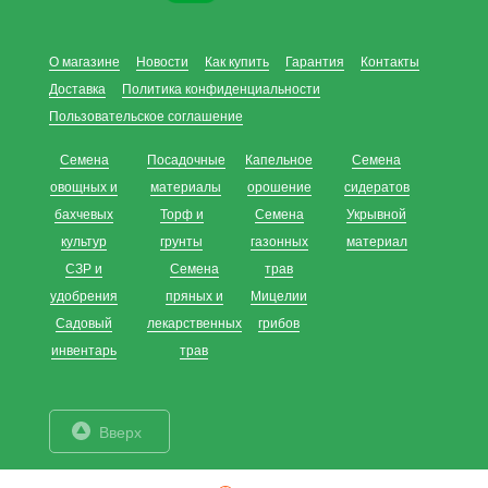
О магазине
Новости
Как купить
Гарантия
Контакты
Доставка
Политика конфиденциальности
Пользовательское соглашение
Семена
Посадочные
Капельное
Семена
овощных и
материалы
орошение
сидератов
бахчевых
Торф и
Семена
Укрывной
культур
грунты
газонных
материал
СЗР и
Семена
трав
удобрения
пряных и
Мицелии
Садовый
лекарственных
грибов
инвентарь
трав
Вверх