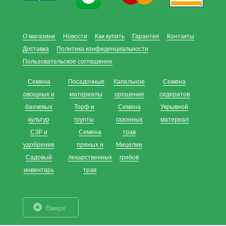
О магазине
Новости
Как купить
Гарантия
Контакты
Доставка
Политика конфиденциальности
Пользовательское соглашение
Семена
Посадочные
Капельное
Семена
овощных и
материалы
орошение
сидератов
бахчевых
Торф и
Семена
Укрывной
культур
грунты
газонных
материал
СЗР и
Семена
трав
удобрения
пряных и
Мицелии
Садовый
лекарственных
грибов
инвентарь
трав
Вверх