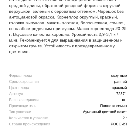
средней длины, обратнояйцевидной формы с округлой
верхушкой, зеленый с сероватым оттенком. Черешок без
антоциановой окраски. Корнеплод округлый, красный,
головка выпуклая. мякоть плотная, белоснежная, сочная,
со слабым редечным привкусом. Масса корнеплода 20-25
г. Вкусовые качества хорошие. Урожайность 2,9-3,1 кг/
м.кв. Рекомендуется для выращивания в защищенном и
открытом грунте. Устойчивость к преждевременному
цветению.
Форма плода
округлые
Срок созревания
ранний
Цвет плода
красный
Артикул
72871
Базовая единица
шт
Производитель
Планета семян
Тип упаковки
бумажный цветной пакет
Количество в упаковке
2 г
Страна происхождения
РОССИЯ