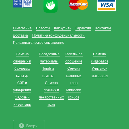
О магазине
Новости
Как купить
Гарантия
Контакты
Доставка
Политика конфиденциальности
Пользовательское соглашение
Семена
Посадочные
Капельное
Семена
овощных и
материалы
орошение
сидератов
бахчевых
Торф и
Семена
Укрывной
культур
грунты
газонных
материал
СЗР и
Семена
трав
удобрения
пряных и
Мицелии
Садовый
лекарственных
грибов
инвентарь
трав
Вверх