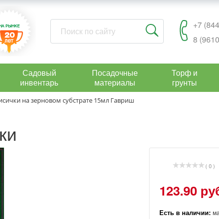
+7 (844
8 (9610
Садовый
Посадочные
Торф и
инвентарь
материалы
грунты
исички на зерновом субстрате 15мл Гавриш
ки
( 0 )
123.90 ру
Есть в наличии:
м