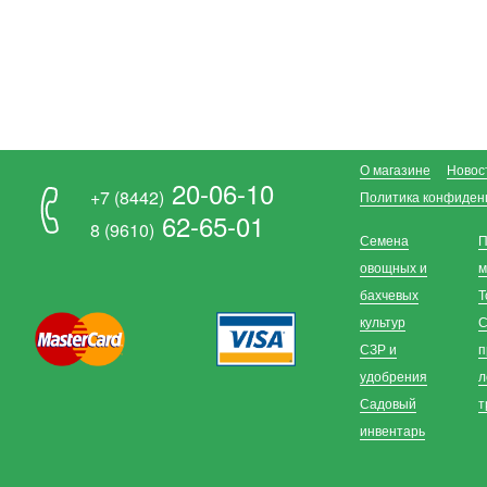
О магазине
Новос
20-06-10
+7 (8442)
Политика конфиден
62-65-01
8 (9610)
Семена
П
овощных и
м
бахчевых
Т
культур
С
СЗР и
п
удобрения
л
Садовый
т
инвентарь