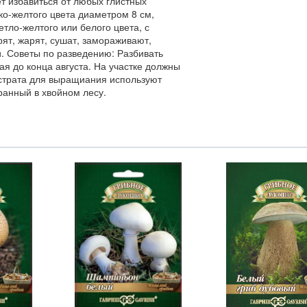
ет избавиться от любых глистных
о-желтого цвета диаметром 8 см,
етло-желтого или белого цвета, с
ят, жарят, сушат, замораживают,
. Советы по разведению: Разбивать
я до конца августа. На участке должны
бстрата для выращиания используют
ранный в хвойном лесу.