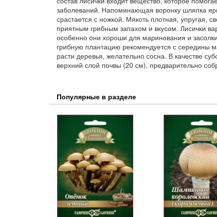
состав лисички входит вещество, которое помога
заболеваний. Напоминающая воронку шляпка ярк
срастается с ножкой. Мякоть плотная, упругая, св
приятным грибным запахом и вкусом. Лисички вар
особенно они хороши для маринования и засолки
грибную плантацию рекомендуется с середины ма
расти деревья, желательно сосна. В качестве су
верхний слой почвы (20 см), предварительно соб
Популярные в разделе