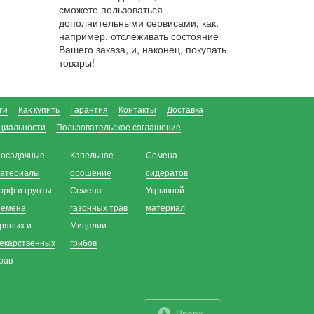
сможете пользоваться
дополнительными сервисами, как,
например, отслеживать состояние
Вашего заказа, и, наконец, покупать
товары!
ти
Как купить
Гарантия
Контакты
Доставка
циальности
Пользовательское соглашение
осадочные
Капельное
Семена
атериалы
орошение
сидератов
орф и грунты
Семена
Укрывной
емена
газонных трав
материал
ряных и
Мицелии
екарственных
грибов
рав
Вверх