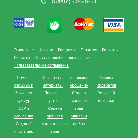
62-65-01
8 (9610)
О магазине
Новости
Как купить
Гарантия
Контакты
Доставка
Политика конфиденциальности
Пользовательское соглашение
Семена
Посадочные
Капельное
Семена
овощных и
материалы
орошение
сидератов
бахчевых
Торф и
Семена
Укрывной
культур
грунты
газонных
материал
СЗР и
Семена
трав
удобрения
пряных и
Мицелии
Садовый
лекарственных
грибов
инвентарь
трав