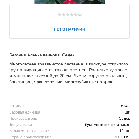
( 0 )
НЕТ В НАЛИЧИИ
Бегония Аленка вечноцв. Седек
Многолетнее травянистое растение, в культуре открытого
грунта выращивается как однолетнее. Растение кустовое
компактное, высотой до 20 см. Листья округло-овальные,
блестящие, ярко-зеленые, мелкозубчатые по краю.
Артикул
18142
Базовая единица
шт
Производитель
Седек
Тип упаковки
бумажный цветной пакет
Количество в упаковке
10 шт
Страна происхождения
РОССИЯ