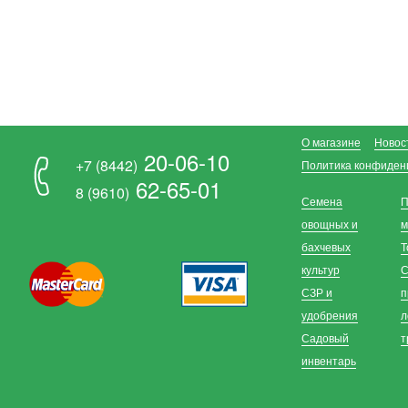
О магазине
Новос
20-06-10
+7 (8442)
Политика конфиден
62-65-01
8 (9610)
Семена
П
овощных и
м
бахчевых
Т
культур
С
СЗР и
п
удобрения
л
Садовый
т
инвентарь