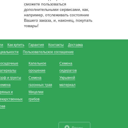
сможете пользоваться
дополнительными сервисами, как,
например, отслеживать состояние
Вашего заказа, и, наконец, покупать
товары!
ти
Как купить
Гарантия
Контакты
Доставка
циальности
Пользовательское соглашение
осадочные
Капельное
Семена
атериалы
орошение
сидератов
орф и грунты
Семена
Укрывной
емена
газонных трав
материал
ряных и
Мицелии
екарственных
грибов
рав
Вверх