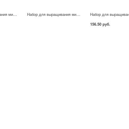
Набор для выращивания микрозелени Горох
Набор для выращивания микрозелени Кресс-салат
156.50 руб.