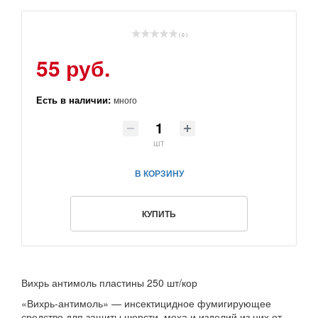
( 0 )
55 руб.
Есть в наличии:
много
шт
В КОРЗИНУ
КУПИТЬ
Вихрь антимоль пластины 250 шт/кор
«Вихрь-антимоль» — инсектицидное фумигирующее
средство для защиты шерсти, меха и изделий из них от