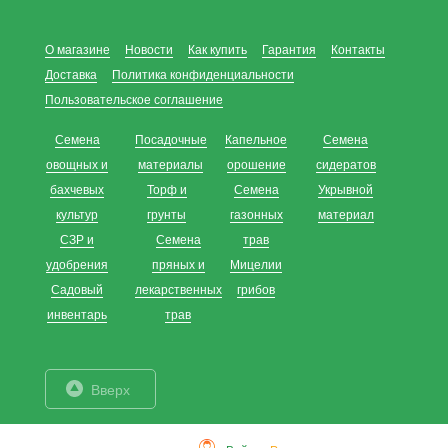
О магазине
Новости
Как купить
Гарантия
Контакты
Доставка
Политика конфиденциальности
Пользовательское соглашение
Семена
Посадочные
Капельное
Семена
овощных и
материалы
орошение
сидератов
бахчевых
Торф и
Семена
Укрывной
культур
грунты
газонных
материал
СЗР и
Семена
трав
удобрения
пряных и
Мицелии
Садовый
лекарственных
грибов
инвентарь
трав
Вверх