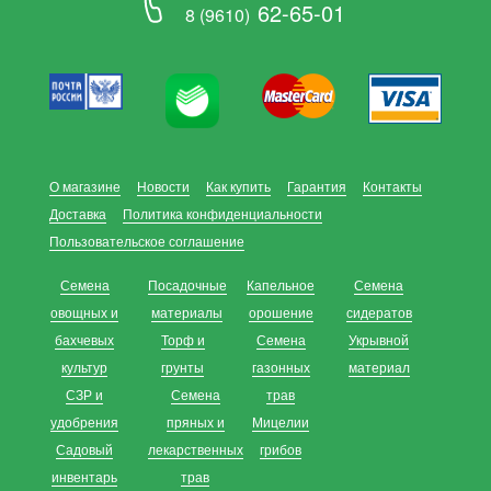
62-65-01
8 (9610)
О магазине
Новости
Как купить
Гарантия
Контакты
Доставка
Политика конфиденциальности
Пользовательское соглашение
Семена
Посадочные
Капельное
Семена
овощных и
материалы
орошение
сидератов
бахчевых
Торф и
Семена
Укрывной
культур
грунты
газонных
материал
СЗР и
Семена
трав
удобрения
пряных и
Мицелии
Садовый
лекарственных
грибов
инвентарь
трав