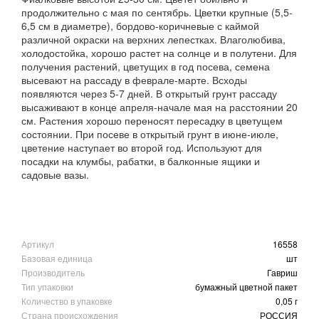
продолжительно с мая по сентябрь. Цветки крупные (5,5-
6,5 см в диаметре), бордово-коричневые с каймой
различной окраски на верхних лепестках. Влаголюбива,
холодостойка, хорошо растет на солнце и в полутени. Для
получения растений, цветущих в год посева, семена
высевают на рассаду в феврале-марте. Всходы
появляются через 5-7 дней. В открытый грунт рассаду
высаживают в конце апреля-начале мая на расстоянии 20
см. Растения хорошо переносят пересадку в цветущем
состоянии. При посеве в открытый грунт в июне-июле,
цветение наступает во второй год. Используют для
посадки на клумбы, рабатки, в балконные ящики и
садовые вазы.
Артикул
16558
Базовая единица
шт
Производитель
Гавриш
Тип упаковки
бумажный цветной пакет
Количество в упаковке
0,05 г
Страна происхождения
РОССИЯ