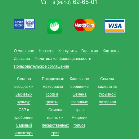
62-65-01
8 (9610)
О магазине
Новости
Как купить
Гарантия
Контакты
Доставка
Политика конфиденциальности
Пользовательское соглашение
Семена
Посадочные
Капельное
Семена
овощных и
материалы
орошение
сидератов
бахчевых
Торф и
Семена
Укрывной
культур
грунты
газонных
материал
СЗР и
Семена
трав
удобрения
пряных и
Мицелии
Садовый
лекарственных
грибов
инвентарь
трав