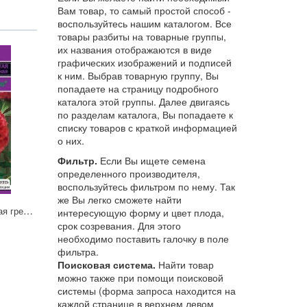
Вам товар, то самый простой способ -
воспользуйтесь нашим каталогом. Все
товары разбиты на товарные группы,
их названия отображаются в виде
графических изображений и подписей
к ним. Выбрав товарную группу, Вы
попадаете на страницу подробного
каталога этой группы. Далее двигаясь
по разделам каталога, Вы попадаете к
списку товаров с краткой информацией
о них.
Фильтр.
Если Вы ищете семена
определенного производителя,
воспользуйтесь фильтром по нему. Так
же Вы легко сможете найти
Целозия Курум красная гребенч. Гавриш
интересующую форму и цвет плода,
срок созревания. Для этого
необходимо поставить галочку в поле
фильтра.
Поисковая система.
Найти товар
можно также при помощи поисковой
системы (форма запроса находится на
каждой странице в верхнем левом