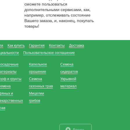
сможете пользоваться
дополнительными сервисами, как,
например, отслеживать состояние
Вашего заказа, и, наконец, покупать
товары!
ти
Как купить
Гарантия
Контакты
Доставка
циальности
Пользовательское соглашение
осадочные
Капельное
Семена
атериалы
орошение
сидератов
орф и грунты
Семена
Укрывной
емена
газонных трав
материал
ряных и
Мицелии
екарственных
грибов
рав
Вверх