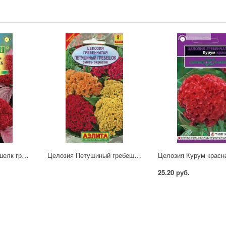
Целозия Китайский шелк гребенчатая Гавриш
Целозия Петушиный гребешок (А)
25.20 руб.