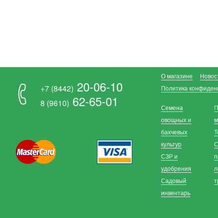
О магазине
Новос
20-06-10
+7 (8442)
Политика конфиден
62-65-01
8 (9610)
Семена
П
овощных и
м
бахчевых
Т
культур
С
СЗР и
п
удобрения
л
Садовый
т
инвентарь