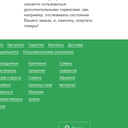
сможете пользоваться
дополнительными сервисами, как,
например, отслеживать состояние
Вашего заказа, и, наконец, покупать
товары!
ти
Как купить
Гарантия
Контакты
Доставка
циальности
Пользовательское соглашение
осадочные
Капельное
Семена
атериалы
орошение
сидератов
орф и грунты
Семена
Укрывной
емена
газонных трав
материал
ряных и
Мицелии
екарственных
грибов
рав
Вверх