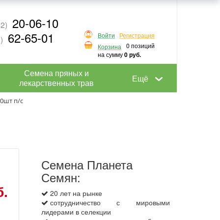
20-06-10
2)
62-65-01
Войти
Регистрация
)
0 позиций
Корзина
на сумму
0 руб.
Семена пряных и
Ещё
лекарственных трав
10шт п/с
Семена Планета
Семян:
б.
20 лет на рынке
сотрудничество с мировыми
лидерами в селекции