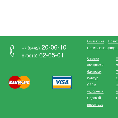
О магазине
Новос
20-06-10
+7 (8442)
Политика конфиден
62-65-01
8 (9610)
Семена
П
овощных и
м
бахчевых
Т
культур
С
СЗР и
п
удобрения
л
Садовый
т
инвентарь