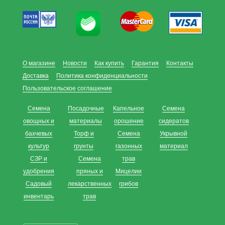
О магазине
Новости
Как купить
Гарантия
Контакты
Доставка
Политика конфиденциальности
Пользовательское соглашение
Семена
Посадочные
Капельное
Семена
овощных и
материалы
орошение
сидератов
бахчевых
Торф и
Семена
Укрывной
культур
грунты
газонных
материал
СЗР и
Семена
трав
удобрения
пряных и
Мицелии
Садовый
лекарственных
грибов
инвентарь
трав