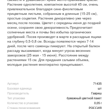
Растение однолетнее, компактное высотой 45 см, очень
привлекательное благодаря сине-фиолетовым
прицветным листьям, собранным в длинные (15-25 см),
простые соцветия. Растение декоративно уже через
месяц после посева. Цветет с середины июня до поздней
осени, сохраняя свою декоративность Предпочитает
солнечные места и почвы без избытка органических
удобрений. Посев производят в марте в рассадные ящики
на глубину 0,5-0,8 см. Всходы появляются через 7-14
дней, после чего саженцы пикируют. На открытый балкон
рассаду высаживают, когда минует угроза весенних
заморозков (25 мая - 15 июня). Расстояние между
растениями 15 см. Для придания сальвии объема,
молодые растения многократно прищипывают.
Артикул
71435
Базовая единица
шт
Производитель
Гавриш
Тип упаковки
бумажный цветной пакет
Количество в упаковке
0,05 г
Страна происхождения
РОССИЯ