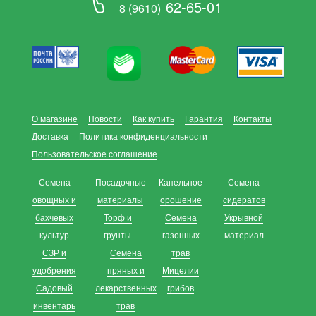
62-65-01
8 (9610)
О магазине
Новости
Как купить
Гарантия
Контакты
Доставка
Политика конфиденциальности
Пользовательское соглашение
Семена
Посадочные
Капельное
Семена
овощных и
материалы
орошение
сидератов
бахчевых
Торф и
Семена
Укрывной
культур
грунты
газонных
материал
СЗР и
Семена
трав
удобрения
пряных и
Мицелии
Садовый
лекарственных
грибов
инвентарь
трав