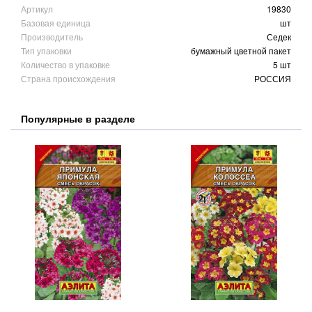
Артикул
19830
Базовая единица
шт
Производитель
Седек
Тип упаковки
бумажный цветной пакет
Количество в упаковке
5 шт
Страна происхождения
РОССИЯ
Популярные в разделе