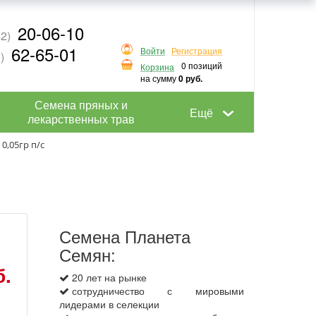
20-06-10
2)
62-65-01
Войти
Регистрация
)
0 позиций
Корзина
на сумму
0 руб.
Семена пряных и
Ещё
лекарственных трав
0,05гр п/с
Семена Планета
Семян:
б.
20 лет на рынке
сотрудничество с мировыми
лидерами в селекции