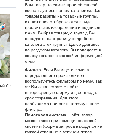
Вам товар, то самый простой способ -
воспользуйтесь нашим каталогом. Все
товары разбиты на товарные группы,
их названия отображаются в виде
графических изображений и подписей
к ним. Выбрав товарную группу, Вы
попадаете на страницу подробного
каталога этой группы. Далее двигаясь
по разделам каталога, Вы попадаете к
списку товаров с краткой информацией
о них.
Фильтр.
Если Вы ищете семена
определенного производителя,
воспользуйтесь фильтром по нему. Так
Платикодон Блюз белый Седек
же Вы легко сможете найти
интересующую форму и цвет плода,
срок созревания. Для этого
необходимо поставить галочку в поле
фильтра.
Поисковая система.
Найти товар
можно также при помощи поисковой
системы (форма запроса находится на
каждой странице в верхнем левом