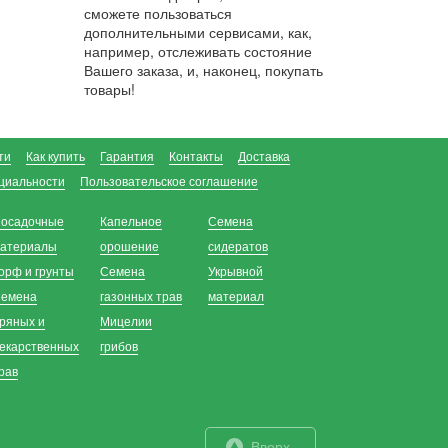
сможете пользоваться
дополнительными сервисами, как,
например, отслеживать состояние
Вашего заказа, и, наконец, покупать
товары!
ти
Как купить
Гарантия
Контакты
Доставка
циальности
Пользовательское соглашение
осадочные
Капельное
Семена
атериалы
орошение
сидератов
орф и грунты
Семена
Укрывной
емена
газонных трав
материал
ряных и
Мицелии
екарственных
грибов
рав
Вверх