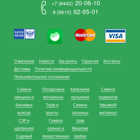
20-06-10
+7 (8442)
62-65-01
8 (9610)
О магазине
Новости
Как купить
Гарантия
Контакты
Доставка
Политика конфиденциальности
Пользовательское соглашение
Семена
Посадочные
Капельное
Семена
овощных и
материалы
орошение
сидератов
бахчевых
Торф и
Семена
Укрывной
культур
грунты
газонных
материал
СЗР и
Семена
трав
удобрения
пряных и
Мицелии
Садовый
лекарственных
грибов