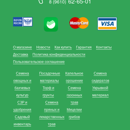
62-65-01
8 (9610)
О магазине
Новости
Как купить
Гарантия
Контакты
Доставка
Политика конфиденциальности
Пользовательское соглашение
Семена
Посадочные
Капельное
Семена
овощных и
материалы
орошение
сидератов
бахчевых
Торф и
Семена
Укрывной
культур
грунты
газонных
материал
СЗР и
Семена
трав
удобрения
пряных и
Мицелии
Садовый
лекарственных
грибов
инвентарь
трав