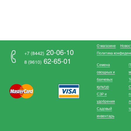
О магазине
Новос
20-06-10
+7 (8442)
Политика конфиден
62-65-01
8 (9610)
Семена
П
овощных и
м
бахчевых
Т
культур
С
СЗР и
п
удобрения
л
Садовый
т
инвентарь