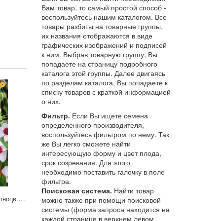
Вам товар, то самый простой способ -
воспользуйтесь нашим каталогом. Все
товары разбиты на товарные группы,
их названия отображаются в виде
графических изображений и подписей
к ним. Выбрав товарную группу, Вы
попадаете на страницу подробного
каталога этой группы. Далее двигаясь
по разделам каталога, Вы попадаете к
списку товаров с краткой информацией
о них.
Фильтр.
Если Вы ищете семена
определенного производителя,
воспользуйтесь фильтром по нему. Так
же Вы легко сможете найти
интересующую форму и цвет плода,
срок созревания. Для этого
необходимо поставить галочку в поле
фильтра.
Поисковая система.
Найти товар
Лен Ясные глазки крупноцв. 0,2г Гавриш
можно также при помощи поисковой
системы (форма запроса находится на
каждой странице в верхнем левом