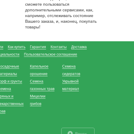
сможете пользоваться
дополнительными сервисами, как,
например, отслеживать состояние
Вашего заказа, и, наконец, покупать
товары!
ти
Как купить
Гарантия
Контакты
Доставка
циальности
Пользовательское соглашение
осадочные
Капельное
Семена
атериалы
орошение
сидератов
орф и грунты
Семена
Укрывной
емена
газонных трав
материал
ряных и
Мицелии
екарственных
грибов
рав
Вверх