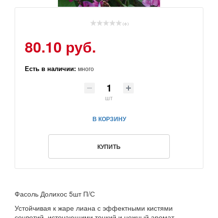
( 0 )
80.10 руб.
Есть в наличии:
много
шт
В КОРЗИНУ
КУПИТЬ
Фасоль Долихос 5шт П/С
Устойчивая к жаре лиана с эффектными кистями
соцветий, источающими тонкий и нежный аромат.