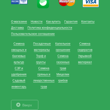
О магазине
Новости
Как купить
Гарантия
Контакты
Доставка
Политика конфиденциальности
Пользовательское соглашение
Семена
Посадочные
Капельное
Семена
овощных и
материалы
орошение
сидератов
бахчевых
Торф и
Семена
Укрывной
культур
грунты
газонных
материал
СЗР и
Семена
трав
удобрения
пряных и
Мицелии
Садовый
лекарственных
грибов
инвентарь
трав
Вверх