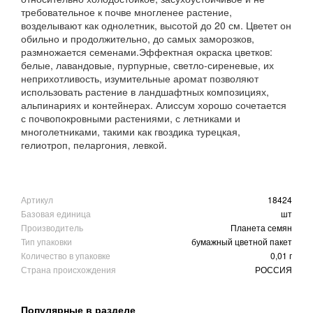
требовательное к почве многленее растение,
возделывают как однолетник, высотой до 20 см. Цветет он
обильно и продолжительно, до самых заморозков,
размножается семенами.Эффектная окраска цветков:
белые, лавандовые, пурпурные, светло-сиреневые, их
неприхотливость, изумительные аромат позволяют
использовать растение в ландшафтных композициях,
альпинариях и контейнерах. Алиссум хорошо сочетается
с почвопокровными растениями, с летниками и
многолетниками, такими как гвоздика турецкая,
гелиотроп, пеларгония, левкой.
Артикул
18424
Базовая единица
шт
Производитель
Планета семян
Тип упаковки
бумажный цветной пакет
Количество в упаковке
0,01 г
Страна происхождения
РОССИЯ
Популярные в разделе