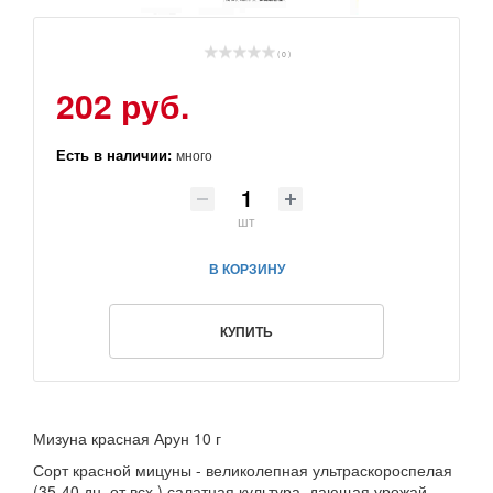
( 0 )
202 руб.
Есть в наличии:
много
шт
В КОРЗИНУ
КУПИТЬ
Мизуна красная Арун 10 г
Сорт красной мицуны - великолепная ультраскороспелая
(35-40 дн. от всх.) салатная культура, дающая урожай