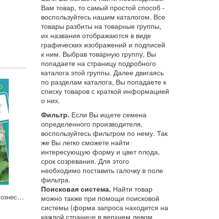
Вам товар, то самый простой способ -
воспользуйтесь нашим каталогом. Все
товары разбиты на товарные группы,
их названия отображаются в виде
графических изображений и подписей
к ним. Выбрав товарную группу, Вы
попадаете на страницу подробного
каталога этой группы. Далее двигаясь
по разделам каталога, Вы попадаете к
списку товаров с краткой информацией
о них.
Фильтр.
Если Вы ищете семена
определенного производителя,
воспользуйтесь фильтром по нему. Так
же Вы легко сможете найти
интересующую форму и цвет плода,
срок созревания. Для этого
необходимо поставить галочку в поле
фильтра.
Поисковая система.
Найти товар
Шалфей Мускатный Вознесенский 24 0,3г Гавриш
можно также при помощи поисковой
системы (форма запроса находится на
каждой странице в верхнем левом