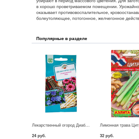
убирают в период массового цветения. Для загот
в хорошо проветриваемом помещении. Урожайност
оказывает противовоспалительное, кровоостанав
болеутоляющее, потогонное, желчегонное действ
Популярные в разделе
Лекарственный огород Диабетический 0,7гр Гавриш
Лимонная трава Цит
24 руб.
32 руб.