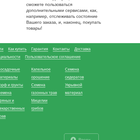
сможете пользоваться
дополнительными сервисами, как,
например, отслеживать состояние
Вашего заказа, и, наконец, покупать
товары!
ти
Как купить
Гарантия
Контакты
Доставка
циальности
Пользовательское соглашение
осадочные
Капельное
Семена
атериалы
орошение
сидератов
орф и грунты
Семена
Укрывной
емена
газонных трав
материал
ряных и
Мицелии
екарственных
грибов
рав
Вверх