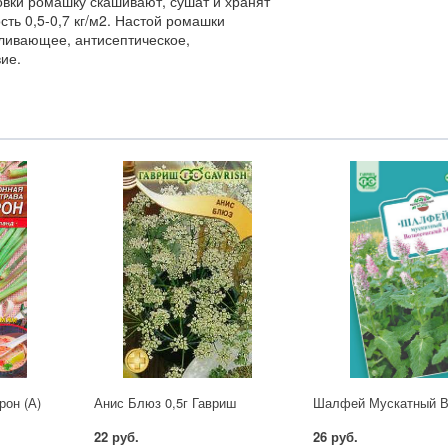
овки ромашку скашивают, сушат и хранят
ь 0,5-0,7 кг/м2. Настой ромашки
ливающее, антисептическое,
ие.
рон (А)
Анис Блюз 0,5г Гавриш
22 руб.
26 руб.