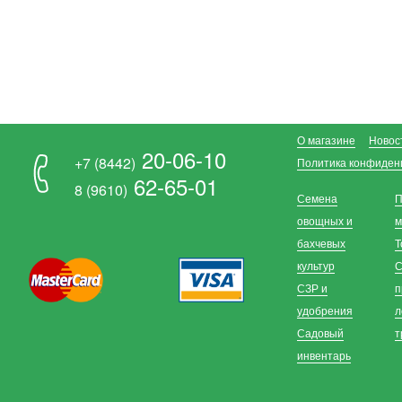
О магазине
Новос
20-06-10
+7 (8442)
Политика конфиден
62-65-01
8 (9610)
Семена
П
овощных и
м
бахчевых
Т
культур
С
СЗР и
п
удобрения
л
Садовый
т
инвентарь