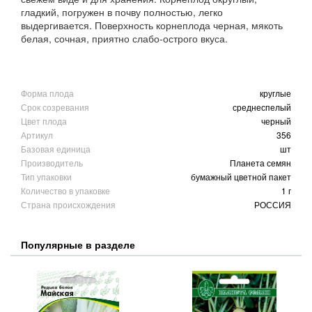
гладкий, погружен в почву полностью, легко
выдергивается. Поверхность корнеплода черная, мякоть
белая, сочная, приятно слабо-острого вкуса.
Форма плода
круглые
Срок созревания
среднеспелый
Цвет плода
черный
Артикул
356
Базовая единица
шт
Производитель
Планета семян
Тип упаковки
бумажный цветной пакет
Количество в упаковке
1 г
Страна происхождения
РОССИЯ
Популярные в разделе