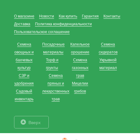
О магазине
Новости
Как купить
Гарантия
Контакты
Доставка
Политика конфиденциальности
Пользовательское соглашение
Семена
Посадочные
Капельное
Семена
овощных и
материалы
орошение
сидератов
бахчевых
Торф и
Семена
Укрывной
культур
грунты
газонных
материал
СЗР и
Семена
трав
удобрения
пряных и
Мицелии
Садовый
лекарственных
грибов
инвентарь
трав
Вверх