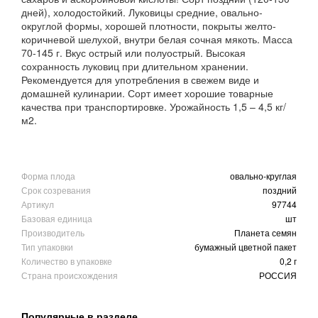
дней), холодостойкий. Луковицы средние, овально-
округлой формы, хорошей плотности, покрыты желто-
коричневой шелухой, внутри белая сочная мякоть. Масса
70-145 г. Вкус острый или полуострый. Высокая
сохранность луковиц при длительном хранении.
Рекомендуется для употребления в свежем виде и
домашней кулинарии. Сорт имеет хорошие товарные
качества при транспортировке. Урожайность 1,5 – 4,5 кг/
м2.
Форма плода
овально-круглая
Срок созревания
поздний
Артикул
97744
Базовая единица
шт
Производитель
Планета семян
Тип упаковки
бумажный цветной пакет
Количество в упаковке
0,2 г
Страна происхождения
РОССИЯ
Популярные в разделе