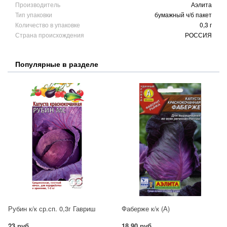
Производитель
Аэлита
Тип упаковки
бумажный ч/б пакет
Количество в упаковке
0,3 г
Страна происхождения
РОССИЯ
Популярные в разделе
Рубин к/к ср.сп. 0,3г Гавриш
Фаберже к/к (А)
23 руб.
18.90 руб.