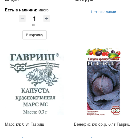
Есть в наличии:
много
Нет в наличии
шт
В корзину
Марс к/к 0,3г Гавриш
Бенефис к/к ср.р. 0,1г Гавриш