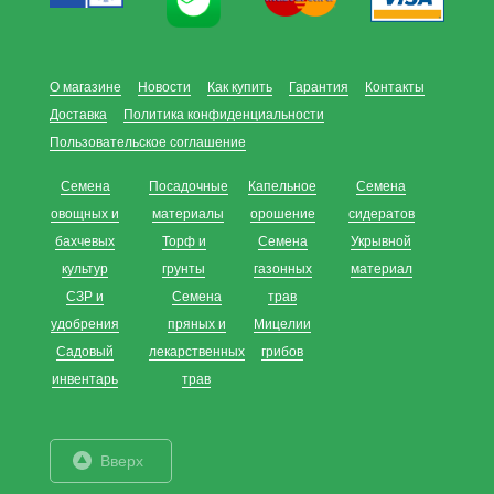
О магазине
Новости
Как купить
Гарантия
Контакты
Доставка
Политика конфиденциальности
Пользовательское соглашение
Семена
Посадочные
Капельное
Семена
овощных и
материалы
орошение
сидератов
бахчевых
Торф и
Семена
Укрывной
культур
грунты
газонных
материал
СЗР и
Семена
трав
удобрения
пряных и
Мицелии
Садовый
лекарственных
грибов
инвентарь
трав
Вверх