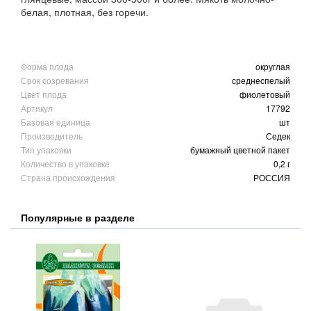
белая, плотная, без горечи.
Форма плода
округлая
Срок созревания
среднеспелый
Цвет плода
фиолетовый
Артикул
17792
Базовая единица
шт
Производитель
Седек
Тип упаковки
бумажный цветной пакет
Количество в упаковке
0,2 г
Страна происхождения
РОССИЯ
Популярные в разделе