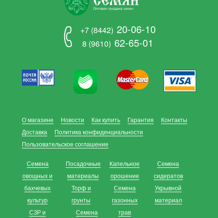
20-06-10
+7 (8442)
62-65-01
8 (9610)
О магазине
Новости
Как купить
Гарантия
Контакты
Доставка
Политика конфиденциальности
Пользовательское соглашение
Семена
Посадочные
Капельное
Семена
овощных и
материалы
орошение
сидератов
бахчевых
Торф и
Семена
Укрывной
культур
грунты
газонных
материал
СЗР и
Семена
трав