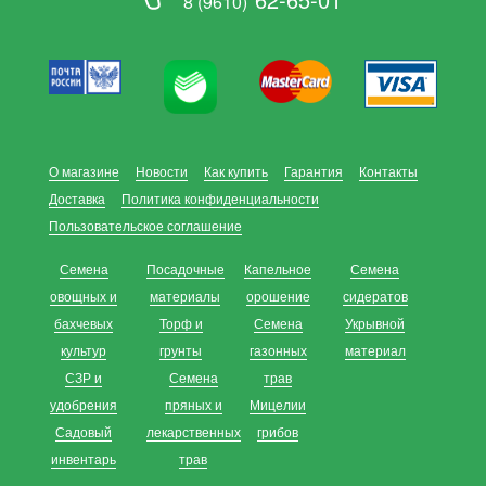
8 (9610)
О магазине
Новости
Как купить
Гарантия
Контакты
Доставка
Политика конфиденциальности
Пользовательское соглашение
Семена
Посадочные
Капельное
Семена
овощных и
материалы
орошение
сидератов
бахчевых
Торф и
Семена
Укрывной
культур
грунты
газонных
материал
СЗР и
Семена
трав
удобрения
пряных и
Мицелии
Садовый
лекарственных
грибов
инвентарь
трав