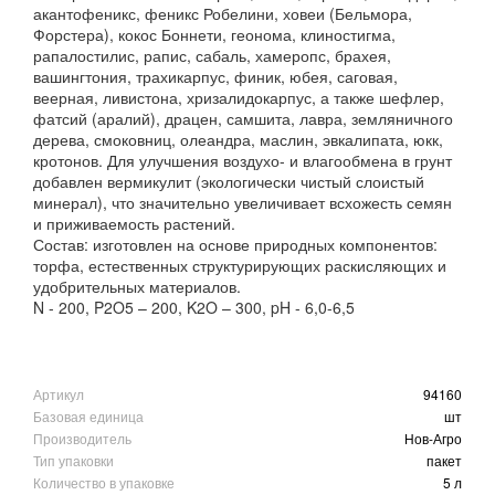
акантофеникс, феникс Робелини, ховеи (Бельмора,
Форстера), кокос Боннети, геонома, клиностигма,
рапалостилис, рапис, сабаль, хамеропс, брахея,
вашингтония, трахикарпус, финик, юбея, саговая,
веерная, ливистона, хризалидокарпус, а также шефлер,
фатсий (аралий), драцен, самшита, лавра, земляничного
дерева, смоковниц, олеандра, маслин, эвкалипата, юкк,
кротонов. Для улучшения воздухо- и влагообмена в грунт
добавлен вермикулит (экологически чистый слоистый
минерал), что значительно увеличивает всхожесть семян
и приживаемость растений.
Состав: изготовлен на основе природных компонентов:
торфа, естественных структурирующих раскисляющих и
удобрительных материалов.
N - 200, P2O5 – 200, K2O – 300, pH - 6,0-6,5
Артикул
94160
Базовая единица
шт
Производитель
Нов-Агро
Тип упаковки
пакет
Количество в упаковке
5 л