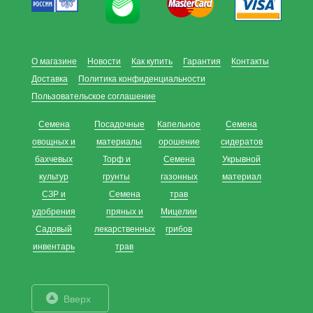
О магазине
Новости
Как купить
Гарантия
Контакты
Доставка
Политика конфиденциальности
Пользовательское соглашение
Семена
Посадочные
Капельное
Семена
овощных и
материалы
орошение
сидератов
бахчевых
Торф и
Семена
Укрывной
культур
грунты
газонных
материал
СЗР и
Семена
трав
удобрения
пряных и
Мицелии
Садовый
лекарственных
грибов
инвентарь
трав
Вверх