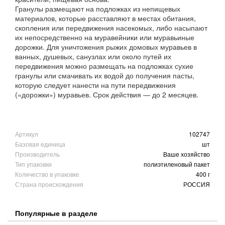
Гранулы размещают на подложках из непищевых
материалов, которые расставляют в местах обитания,
скопления или передвижения насекомых, либо насыпают
их непосредственно на муравейники или муравьиные
дорожки. Для уничтожения рыжих домовых муравьев в
ванных, душевых, санузлах или около путей их
передвижения можно размещать на подложках сухие
гранулы или смачивать их водой до получения пасты,
которую следует нанести на пути передвижения
(«дорожки») муравьев. Срок действия — до 2 месяцев.
Артикул
102747
Базовая единица
шт
Производитель
Ваше хозяйство
Тип упаковки
полиэтиленовый пакет
Количество в упаковке
400 г
Страна происхождения
РОССИЯ
Популярные в разделе