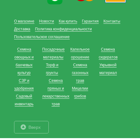
О магазине
Новости
Как купить
Гарантия
Контакты
Доставка
Политика конфиденциальности
Пользовательское соглашение
Семена
Посадочные
Капельное
Семена
овощных и
материалы
орошение
сидератов
бахчевых
Торф и
Семена
Укрывной
культур
грунты
газонных
материал
СЗР и
Семена
трав
удобрения
пряных и
Мицелии
Садовый
лекарственных
грибов
инвентарь
трав
Вверх