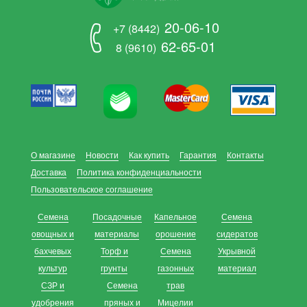
20-06-10
+7 (8442)
62-65-01
8 (9610)
О магазине
Новости
Как купить
Гарантия
Контакты
Доставка
Политика конфиденциальности
Пользовательское соглашение
Семена
Посадочные
Капельное
Семена
овощных и
материалы
орошение
сидератов
бахчевых
Торф и
Семена
Укрывной
культур
грунты
газонных
материал
СЗР и
Семена
трав
удобрения
пряных и
Мицелии