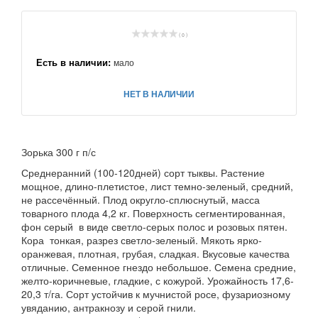
( 0 )
Есть в наличии:
мало
НЕТ В НАЛИЧИИ
Зорька 300 г п/с
Среднеранний (100-120дней) сорт тыквы. Растение
мощное, длино-плетистое, лист темно-зеленый, средний,
не рассечённый. Плод округло-сплюснутый, масса
товарного плода 4,2 кг. Поверхность сегментированная,
фон серый в виде светло-серых полос и розовых пятен.
Кора тонкая, разрез светло-зеленый. Мякоть ярко-
оранжевая, плотная, грубая, сладкая. Вкусовые качества
отличные. Семенное гнездо небольшое. Семена средние,
желто-коричневые, гладкие, с кожурой. Урожайность 17,6-
20,3 т/га. Сорт устойчив к мучнистой росе, фузариозному
увяданию, антракнозу и серой гнили.