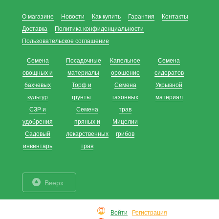
О магазине
Новости
Как купить
Гарантия
Контакты
Доставка
Политика конфиденциальности
Пользовательское соглашение
Семена
Посадочные
Капельное
Семена
овощных и
материалы
орошение
сидератов
бахчевых
Торф и
Семена
Укрывной
культур
грунты
газонных
материал
СЗР и
Семена
трав
удобрения
пряных и
Мицелии
Садовый
лекарственных
грибов
инвентарь
трав
Вверх
Войти
Регистрация