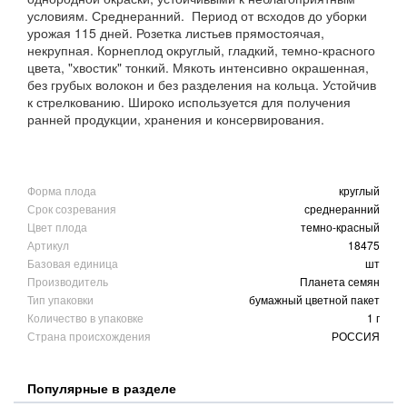
условиям. Среднеранний. Период от всходов до уборки
урожая 115 дней. Розетка листьев прямостоячая,
некрупная. Корнеплод округлый, гладкий, темно-красного
цвета, "хвостик" тонкий. Мякоть интенсивно окрашенная,
без грубых волокон и без разделения на кольца. Устойчив
к стрелкованию. Широко используется для получения
ранней продукции, хранения и консервирования.
Форма плода
круглый
Срок созревания
среднеранний
Цвет плода
темно-красный
Артикул
18475
Базовая единица
шт
Производитель
Планета семян
Тип упаковки
бумажный цветной пакет
Количество в упаковке
1 г
Страна происхождения
РОССИЯ
Популярные в разделе