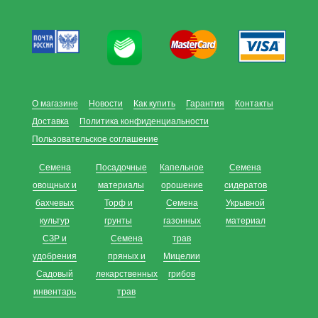
О магазине
Новости
Как купить
Гарантия
Контакты
Доставка
Политика конфиденциальности
Пользовательское соглашение
Семена
Посадочные
Капельное
Семена
овощных и
материалы
орошение
сидератов
бахчевых
Торф и
Семена
Укрывной
культур
грунты
газонных
материал
СЗР и
Семена
трав
удобрения
пряных и
Мицелии
Садовый
лекарственных
грибов
инвентарь
трав