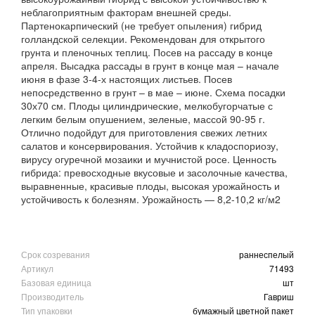
неблагоприятным факторам внешней среды.
Партенокарпический (не требует опыления) гибрид
голландской селекции. Рекомендован для открытого
грунта и пленочных теплиц. Посев на рассаду в конце
апреля. Высадка рассады в грунт в конце мая – начале
июня в фазе 3-4-х настоящих листьев. Посев
непосредственно в грунт – в мае – июне. Схема посадки
30х70 см. Плоды цилиндрические, мелкобугорчатые с
легким белым опушением, зеленые, массой 90-95 г.
Отлично подойдут для приготовления свежих летних
салатов и консервирования. Устойчив к кладоспориозу,
вирусу огуречной мозаики и мучнистой росе. Ценность
гибрида: превосходные вкусовые и засолочные качества,
выравненные, красивые плоды, высокая урожайность и
устойчивость к болезням. Урожайность — 8,2-10,2 кг/м2
Срок созревания
раннеспелый
Артикул
71493
Базовая единица
шт
Производитель
Гавриш
Тип упаковки
бумажный цветной пакет