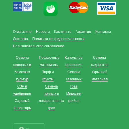
О магазине
Новости
Как купить
Гарантия
Контакты
Доставка
Политика конфиденциальности
Пользовательское соглашение
Семена
Посадочные
Капельное
Семена
овощных и
материалы
орошение
сидератов
бахчевых
Торф и
Семена
Укрывной
культур
грунты
газонных
материал
СЗР и
Семена
трав
удобрения
пряных и
Мицелии
Садовый
лекарственных
грибов
инвентарь
трав